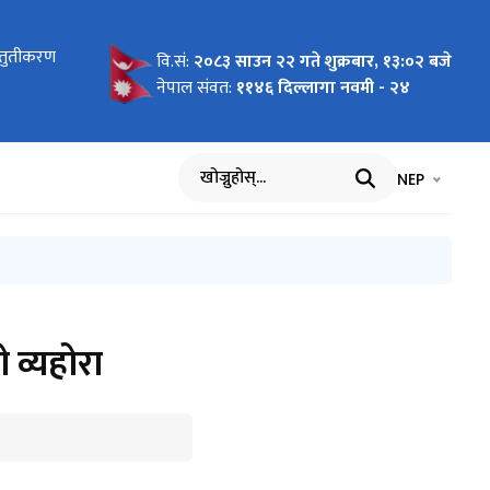
स्तुतीकरण
वि.सं:
२०८३ साउन २२ गते शुक्रबार, १३:०२ बजे
नेपाल संवत:
११४६ दिल्लागा नवमी - २४
भाषा चयन गर्नुह
भाषा प
NEP
खोज्नुहोस्
 व्यहोरा