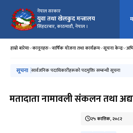
नेपाल सरकार
मुख्य न
युवा तथा खेलकुद मन्त्रालय
म
सिंहदरबार, काठमाडौं, नेपाल ।
हाम्रो बारेमा
कानूनहरु
वार्षिक योजना तथा कार्यक्रम
सूचना केन्द्र
अभ
मुख्य नेभिगेसनमा जानुहोस्
सूचना
सार्वजनिक पदाधिकारीहरूको पदमुक्ति सम्बन्धी सूचना
मतादाता नामावली संकलन तथा अद्याव
२५ कात्तिक, २०८२