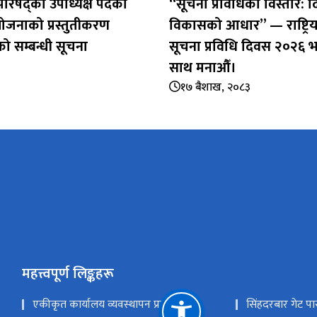
वा परिषद्को उपाध्यक्ष पदका
“सूचना प्रविधिको विस्तार: द
योजनाको प्रस्तुतीकरण
विकासको आधार” — राष्ट्रिय
ो सम्बन्धी सूचना
सूचना प्रविधि दिवस २०२६ 
साथ मनाऔँ।
१७ बैशाख, २०८३
महत्त्वपूर्ण लिङ्कहरू
एकीकृत कार्यालय व्यवस्थापन प्रणाली
सिंहदरबार गेट पा