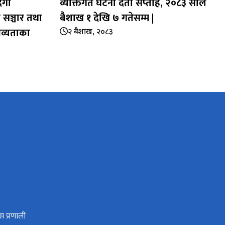
िगो
व्यक्तिगत घटना दर्ता सप्‍ताह, २०८३ साल
 सञ्चार तथा
बैशाख १ देखि ७ गतेसम्म |
भव्यताका
२ बैशाख, २०८३
स प्रणाली