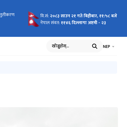
स्तुतीकरण
वि.सं:
२०८३ साउन २१ गते बिहीबार, ११:५८ बजे
नेपाल संवत:
११४६ दिल्लागा अष्टमी - २३
भाषा चयन गर्नुह
भाषा प
NEP
खोज्नुहोस्